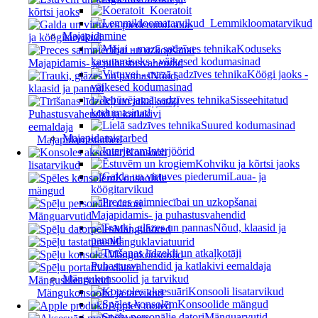
Koeratoit
kõrtsi jaoks
Lemmikloomatarvikud
Laua-
Majapidamine
ja köögitarvikud
Koduseks
kasutamiseks - väikesed kodumasinad
Majapidamis- ja puhastusvahendid
Köögi jaoks -
Nõud,
väikesed kodumasinad
klaasid ja pannid
Sisseehitatud
kodumasinad
Puhastusvahendid ja katlakivi
Suured kodumasinad
eemaldaja
Majapidamistarbed
Majapidamistarbed
Interjöörid
Konsooli
Kohviku ja kõrtsi jaoks
lisatarvikud
Laua- ja
Konsoolide
köögitarvikud
mängud
Majapidamis- ja puhastusvahendid
Mänguarvutid
Nõud, klaasid ja
Mänguhiired
pannid
Mänguklaviatuurid
Mängukonsoolid
Puhastusvahendid ja katlakivi eemaldaja
Mängukonsoolid ja tarvikud
Mängusülearvutid
Konsooli lisatarvikud
Mängukonsoolid ja tarvikud
Konsoolide mängud
Apple'i tooted
Mänguarvutid