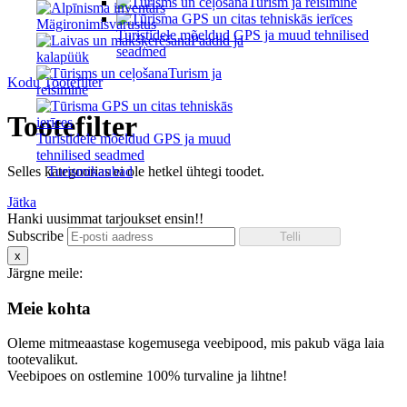
Turism ja reisimine
Mägironimisvarustus
Turistidele mõeldud GPS ja muud tehnilised
Paadid ja
seadmed
kalapüük
Turism ja
Kodu
Tootefilter
reisimine
Tootefilter
Turistidele mõeldud GPS ja muud
tehnilised seadmed
Selles kategoorias ei ole hetkel ühtegi toodet.
Turismikaubad
Jätka
Hanki uusimmat tarjoukset ensin!!
Subscribe
x
Järgne meile:
Meie kohta
Oleme mitmeaastase kogemusega veebipood, mis pakub väga laia
tootevalikut.
Veebipoes on ostlemine 100% turvaline ja lihtne!