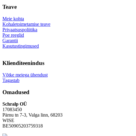
Teave
Meie kohta
Kohaletoimetamise teave
Privaatsuspoliitika
Poe reeglid
Garantii
Kasutustingimused
Klienditeenindus
Võtke meiega ühendust
Tagastab
Omadused
Schralp OÜ
17083450
Pärnu tn 7-3, Valga linn, 68203
WISE
BE50905203759318