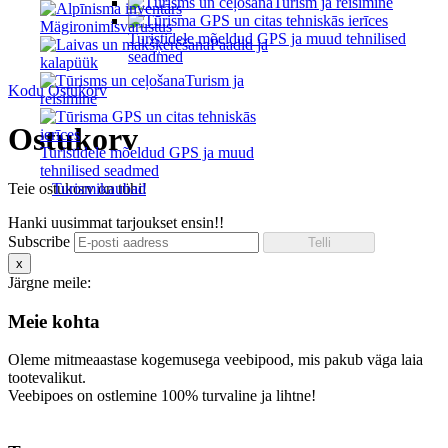
Turism ja reisimine
Mägironimisvarustus
Turistidele mõeldud GPS ja muud tehnilised
Paadid ja
seadmed
kalapüük
Turism ja
Kodu
Ostukorv
reisimine
Ostukorv
Turistidele mõeldud GPS ja muud
tehnilised seadmed
Teie ostukorv on tühi!
Turismikaubad
Hanki uusimmat tarjoukset ensin!!
Subscribe
x
Järgne meile:
Meie kohta
Oleme mitmeaastase kogemusega veebipood, mis pakub väga laia
tootevalikut.
Veebipoes on ostlemine 100% turvaline ja lihtne!