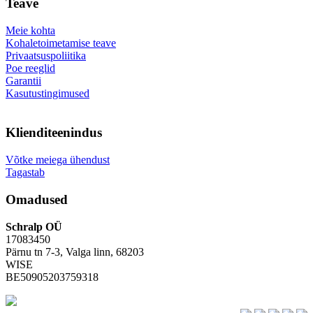
Teave
Meie kohta
Kohaletoimetamise teave
Privaatsuspoliitika
Poe reeglid
Garantii
Kasutustingimused
Klienditeenindus
Võtke meiega ühendust
Tagastab
Omadused
Schralp OÜ
17083450
Pärnu tn 7-3, Valga linn, 68203
WISE
BE50905203759318