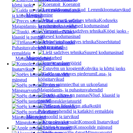
Koeratoit
kõrtsi jaoks
Lemmikloomatarvikud
Laua-
Majapidamine
ja köögitarvikud
Koduseks
kasutamiseks - väikesed kodumasinad
Majapidamis- ja puhastusvahendid
Köögi jaoks -
Nõud,
väikesed kodumasinad
klaasid ja pannid
Sisseehitatud
kodumasinad
Puhastusvahendid ja katlakivi
Suured kodumasinad
eemaldaja
Majapidamistarbed
Majapidamistarbed
Interjöörid
Konsooli
Kohviku ja kõrtsi jaoks
lisatarvikud
Laua- ja
Konsoolide
köögitarvikud
mängud
Majapidamis- ja puhastusvahendid
Mänguarvutid
Nõud, klaasid ja
Mänguhiired
pannid
Mänguklaviatuurid
Mängukonsoolid
Puhastusvahendid ja katlakivi eemaldaja
Mängukonsoolid ja tarvikud
Mängusülearvutid
Konsooli lisatarvikud
Mängukonsoolid ja tarvikud
Konsoolide mängud
Apple'i tooted
Mänguarvutid